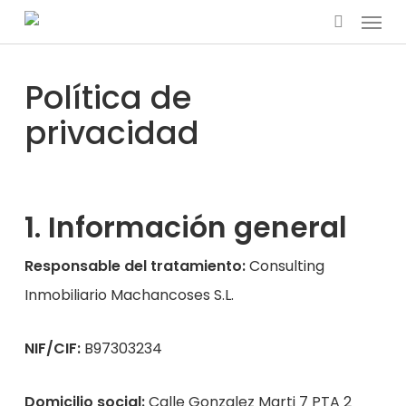
Menu
Skip
search
to
main
Política de
content
privacidad
1. Información general
Responsable del tratamiento:
Consulting
Inmobiliario Machancoses S.L.
NIF/CIF:
B97303234
Domicilio social:
Calle Gonzalez Marti 7 PTA 2