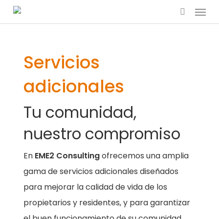
Menu
Skip
search
to
main
content
Servicios
adicionales
Tu comunidad,
nuestro compromiso
En
EME2 Consulting
ofrecemos una amplia
gama de servicios adicionales diseñados
para mejorar la calidad de vida de los
propietarios y residentes, y para garantizar
el buen funcionamiento de su comunidad.