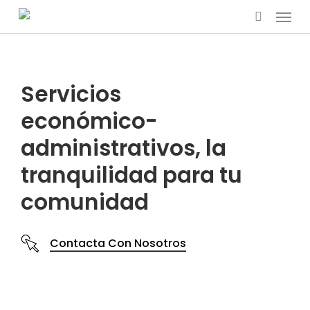
Menu
Skip
search
to
main
content
Servicios
económico-
administrativos, la
tranquilidad para tu
comunidad
Contacta Con Nosotros